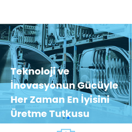
Teknoloji ve
İnovasyonun Gücüyle
Her Zaman En İyisini
Üretme Tutkusu