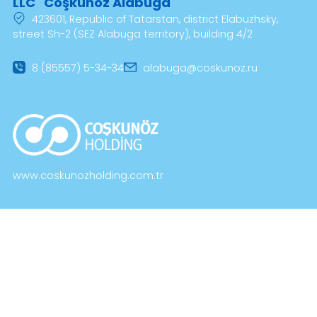
İş Birlikleri
Tüm İş Birlikleri
LLC "Coşkunoz Alabuga"
423601, Republic of Tatarstan, district Elabuzhsky,