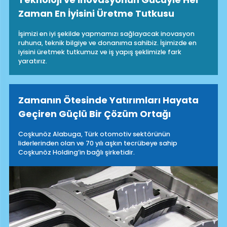
Teknoloji ve İnovasyonun Gücüyle Her
Zaman En İyisini Üretme Tutkusu
İşimizi en iyi şekilde yapmamızı sağlayacak inovasyon
ruhuna, teknik bilgiye ve donanıma sahibiz. İşimizde en
iyisini üretmek tutkumuz ve iş yapış şeklimizle fark
yaratırız.