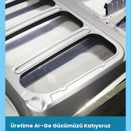
Zamanın Ötesinde Yatırımları Hayata
Geçiren Güçlü Bir Çözüm Ortağı
Coşkunöz Alabuga, Türk otomotiv sektörünün
liderlerinden olan ve 70 yılı aşkın tecrübeye sahip
Coşkunöz Holding’in bağlı şirketidir.