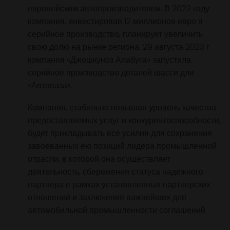
запустив проект по производству и доставке
средних и крупногабаритных кузовных детале
для легковых и грузопассажирских автомобил
которые производятся на российском заводе
PCMA, созданном совместно с Peugeot-Citro
и Mitsubishi, подписала соглашение с важне
европейским автопроизводителем. В 2022 год
компания, инвестировав 12 миллионов евро в
серийное производство, планирует увеличить
свою долю на рынке региона. 29 августа 2023 
компания «Джошкуноз Алабуга» запустила
серийное производство деталей шасси для
«Автоваза».
Компания, стабильно повышая уровень качес
предоставляемых услуг и конкурентоспособно
будет прикладывать все усилия для сохранен