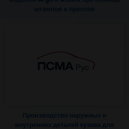
Failed loading image
Производство наружных и
Bu duyuruyu bir daha
Kapat
gösterme
внутренних лицевых деталей дл
моделей Argo и Atlant при помо
штампов и прессов