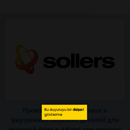
завоеванных ею позиций лидера промышлен
отрасли, в которой она осуществляет
деятельность, сбережения статуса надежного
партнера в рамках установленных партнерски
отношений и заключения важнейших для
автомобильной промышленности соглашений.